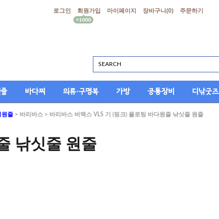
로그인
회원가입
마이페이지
장바구니(
0
)
주문하기
싯줄
바다찌
의류·구명복
가방
공통장비
디낚굿즈
팅원줄
>
바리바스
> 바리바스 버맥스 VLS 기 (핑크) 플로팅 바다원줄 낚싯줄 원줄
원줄 낚싯줄 원줄