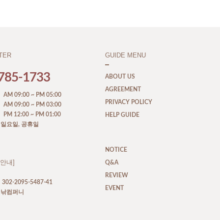
TER
GUIDE MENU
785-1733
ABOUT US
AGREEMENT
M 09:00 ~ PM 05:00
PRIVACY POLICY
M 09:00 ~ PM 03:00
M 12:00 ~ PM 01:00
HELP GUIDE
, 일요일, 공휴일
NOTICE
안내]
Q&A
REVIEW
302-2095-5487-41
EVENT
 디낚컴퍼니