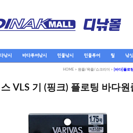
다낚시
바다루어낚시
민물낚시
민물루어
릴
낚
HOME
>
원줄/목줄/쇼크리더
>
[바다]플로
 VLS 기 (핑크) 플로팅 바다