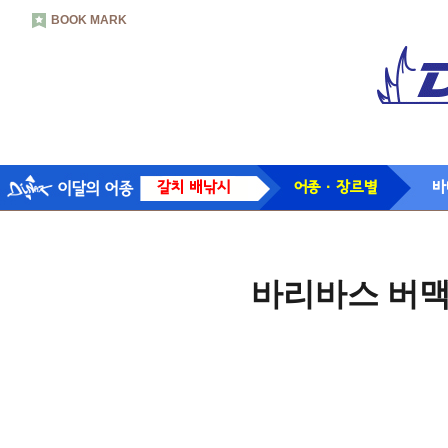
BOOK MARK
갈치 배낚시
어종 · 장르별
바
바리바스 버맥스