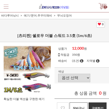
0
바다루어낚시
에기/문어,주꾸미채비
무늬오징어
0
[츠리켄] 쉘로우 더블 스워드 3.5호 (1m/6초)
12,000
상품가
원
적립금
350원
배송비
(조건)
지역별
색상
총 상품 금액
0
원
확실한 더블 액션을 구현한 에기
장바구니
구매하기