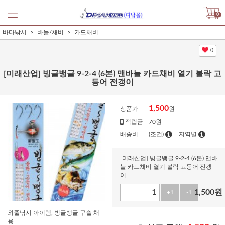
0
바다낚시
바늘/채비
카드채비
0
[미래산업] 빙글뱅글 9-2-4 (6본) 맨바늘 카드채비 열기 볼락 고
등어 전갱이
1,500
상품가
원
적립금
70원
배송비
(조건)
지역별
[미래산업] 빙글뱅글 9-2-4 (6본) 맨바
늘 카드채비 열기 볼락 고등어 전갱
이
1,500
원
+1
-1
외줄낚시 아이템, 빙글뱅글 구슬 채
용