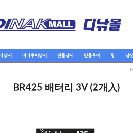
다낚시
바다루어낚시
민물낚시
민물루어
릴
낚
H
BR425 배터리 3V (2개入)