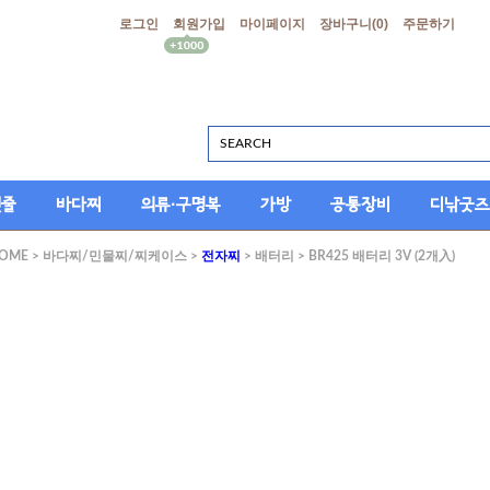
로그인
회원가입
마이페이지
장바구니(
0
)
주문하기
싯줄
바다찌
의류·구명복
가방
공통장비
디낚굿즈
OME
>
바다찌/민물찌/찌케이스
>
전자찌
>
배터리
> BR425 배터리 3V (2개入)