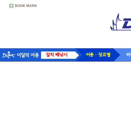
BOOK MARK
갈치 배낚시
어종 · 장르별
바