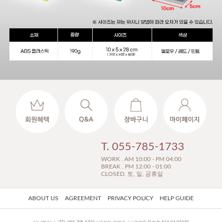
T. 055-785-1733
WORK . AM 10:00 - PM 04:00
BREAK . PM 12:00 - 01:00
CLOSED. 토, 일, 공휴일
ABOUT US
AGREEMENT
PRIVACY POLICY
HELP GUIDE