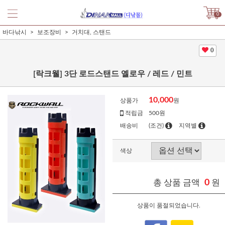
0
바다낚시
보조장비
거치대, 스탠드
0
[락크웰] 3단 로드스탠드 옐로우 / 레드 / 민트
10,000
상품가
원
적립금
500원
배송비
(조건)
지역별
색상
총 상품 금액
0
원
상품이 품절되었습니다.