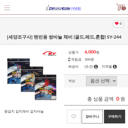
0
0
[세양조구사] 텐빈용 쌍바늘 채비 (골드,레드,혼합) SY-244
6,000
상품가
원
적립금
300원
배송비
(조건)
지역별
색상
총 상품 금액
0
원
왕갈치 갈치채비 갈치바늘
장바구니
구매하기