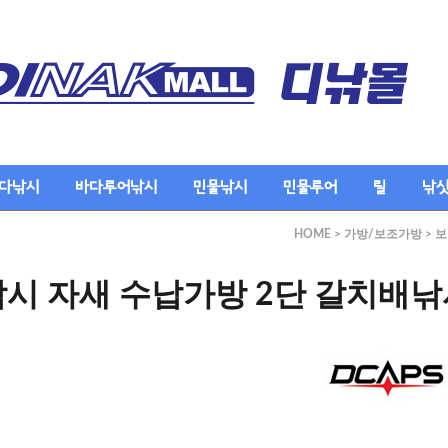
다낚시
바다루어낚시
민물낚시
민물루어
릴
낚
HOME
>
가방/보조가방
>
보
시 자새 수납가방 2단 갈치배