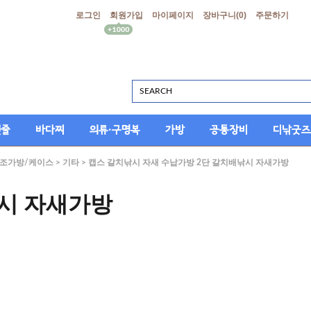
로그인
회원가입
마이페이지
장바구니(
0
)
주문하기
싯줄
바다찌
의류·구명복
가방
공통장비
디낚굿즈
조가방/케이스
>
기타
> 캡스 갈치낚시 자새 수납가방 2단 갈치배낚시 자새가방
낚시 자새가방