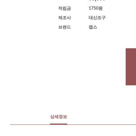
적립금
1750원
제조사
대신조구
브랜드
캡스
상세정보