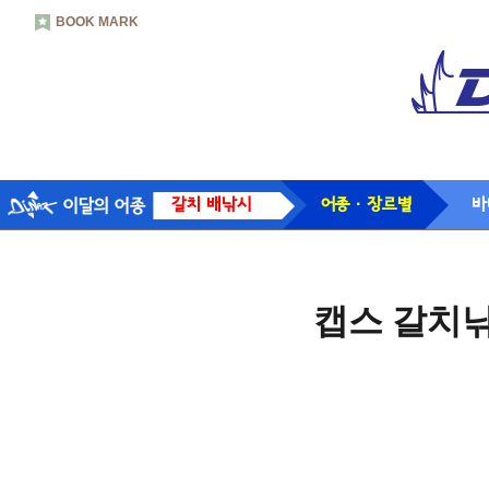
BOOK MARK
갈치 배낚시
어종 · 장르별
바
캡스 갈치낚