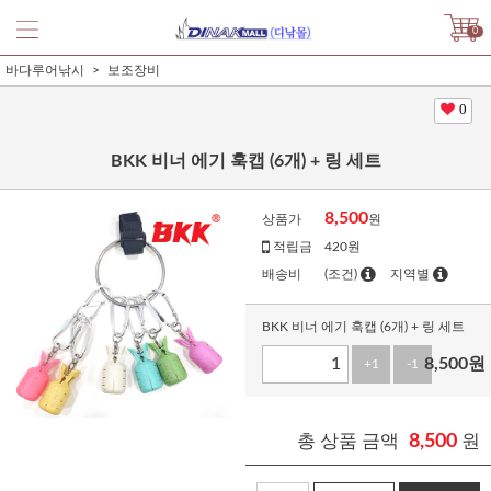
0
바다루어낚시
보조장비
0
BKK 비너 에기 훅캡 (6개) + 링 세트
8,500
상품가
원
적립금
420원
배송비
(조건)
지역별
BKK 비너 에기 훅캡 (6개) + 링 세트
8,500
원
+1
-1
총 상품 금액
8,500
원