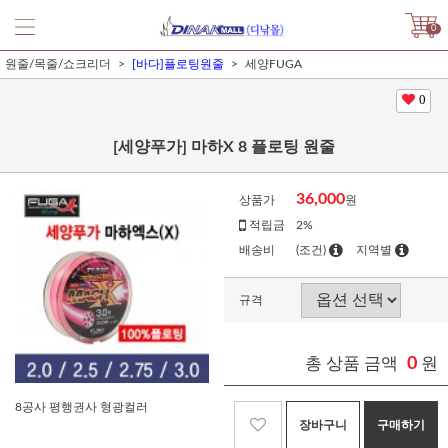
0
원줄/목줄/쇼크리더
[바다]플로팅원줄
세양FUGA
0
[세양푸가] 마하X 8 플로팅 원줄
36,000
상품가
원
적립금
2%
배송비
(조건)
지역별
규격
총 상품 금액
0
원
8공사 평행권사 형광컬러
장바구니
구매하기