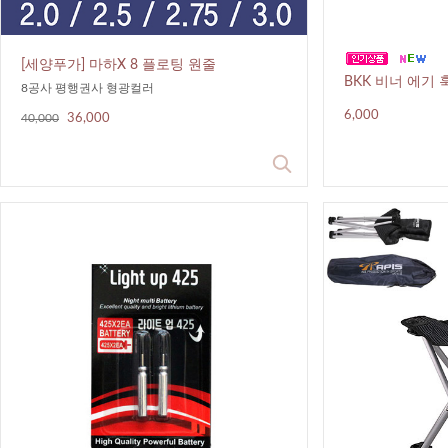
[세양푸가] 마하X 8 플로팅 원줄
BKK 비너 에기 훅캡
8공사 평행권사 형광컬러
6,000
40,000
36,000