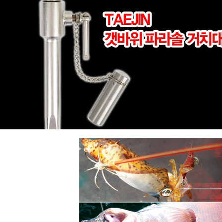
[락크웰] 3단 로드스탠드 옐로우 / 레드 /
[세양
민트
메이호, 락크웰 등 타사 태클박스에 호환 가능
10,000