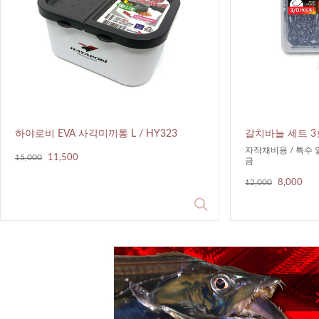
하야로비 EVA 사각미끼통 L / HY323
갈치바늘 세트 3호
자작채비용 / 특수
15,000
11,500
금
12,000
8,000