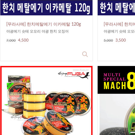
[무라사메] 한치메탈에기 이카메탈 120g
[무라사메] 한치
야광에기 슷테 오모리 야광 한치 오징어
야광에기 슷테 오모
7,000
4,500
5,000
3,500