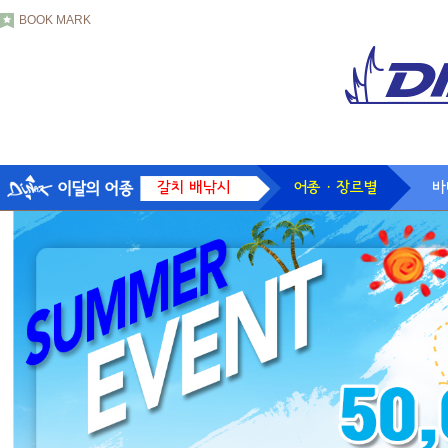
BOOK MARK
갈치 배낚시
어종 · 장르별
바