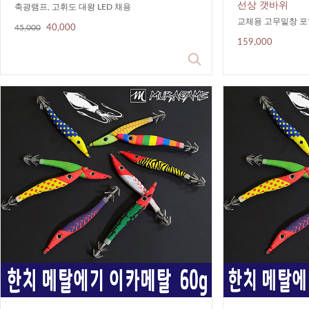
선상 갯바위
축광램프, 고휘도 대왕 LED 채용
교체용 고무밑창 포
45,000
40,000
159,000