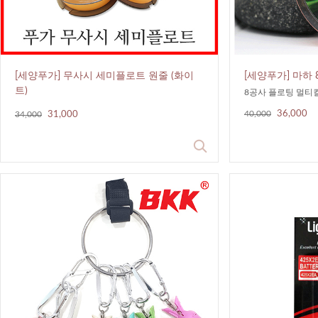
[세양푸가] 무사시 세미플로트 원줄 (화이
[세양푸가] 마하
트)
8공사 플로팅 멀티
40,000
36,000
34,000
31,000