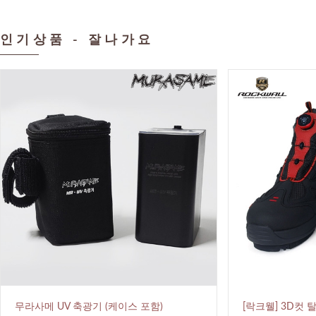
인기상품 - 잘나가요
무라사메 UV 축광기 (케이스 포함)
[락크웰] 3D컷 