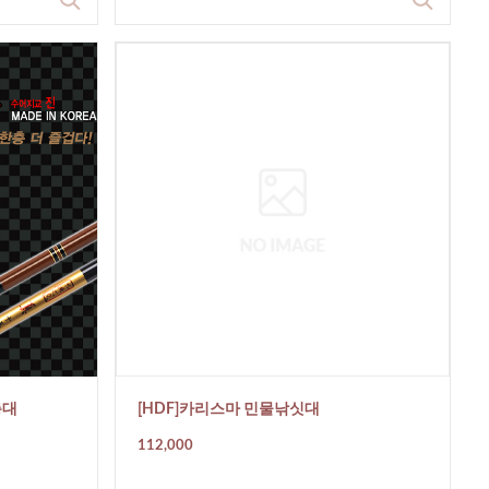
층대
[HDF]카리스마 민물낚싯대
112,000