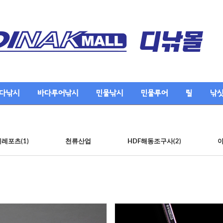
다낚시
바다루어낚시
민물낚시
민물루어
릴
낚
레포츠(1)
천류산업
HDF해동조구사(2)
아