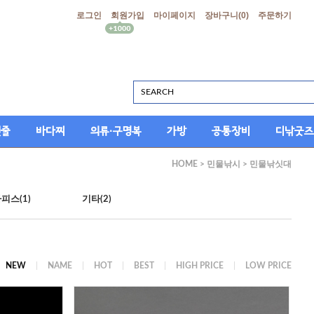
로그인
회원가입
마이페이지
장바구니(
0
)
주문하기
싯줄
바다찌
의류·구명복
가방
공통장비
디낚굿즈
HOME
>
민물낚시
>
민물낚싯대
피스(1)
기타(2)
NEW
NAME
HOT
BEST
HIGH PRICE
LOW PRICE