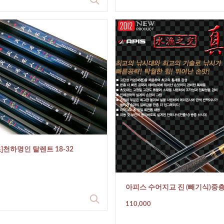
]천하명인 탈렌트 18-32
아피스 수어지교 진 (빼기식)중
110,000