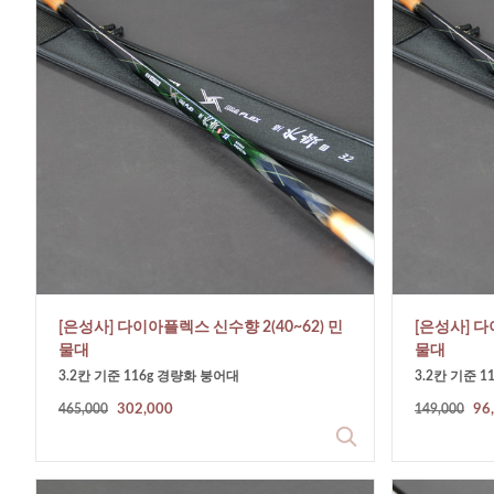
[은성사] 다이아플렉스 신수향 2(40~62) 민
[은성사] 다
물대
물대
3.2칸 기준 116g 경량화 붕어대
3.2칸 기준 
465,000
302,000
149,000
96