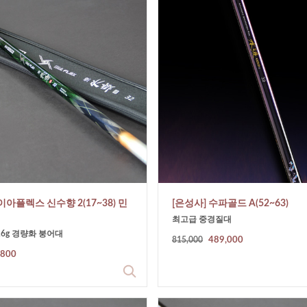
이아플렉스 신수향 2(17~38) 민
[은성사] 수파골드 A(52~63)
최고급 중경질대
116g 경량화 붕어대
815,000
489,000
,800