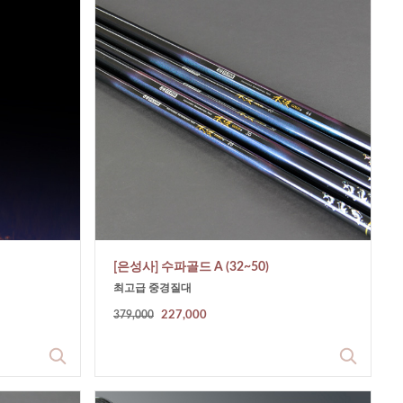
[은성사] 수파골드 A (32~50)
최고급 중경질대
379,000
227,000