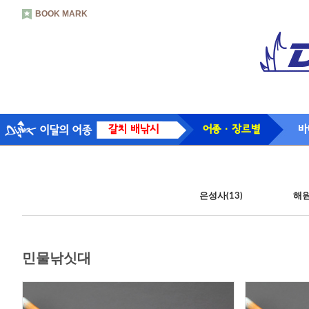
BOOK MARK
갈치 배낚시
어종 · 장르별
바
은성사(13)
해원
민물낚싯대