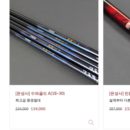
[은성사] 수파골드 A(18~30)
[은성사] 민
최고급 중경질대
설계부터 다른
224,000
134,000
387,000
23