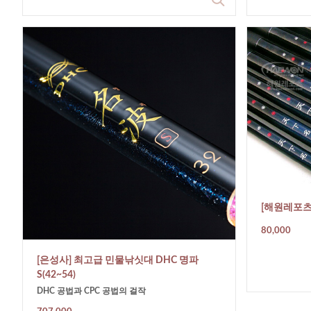
[해원레포츠
80,000
[은성사] 최고급 민물낚싯대 DHC 명파
S(42~54)
DHC 공법과 CPC 공법의 걸작