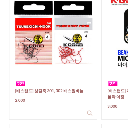
[배스랜드] 상길훅 301, 302 배스웜바늘
[배스랜드]
볼락 아징
2,000
3,000