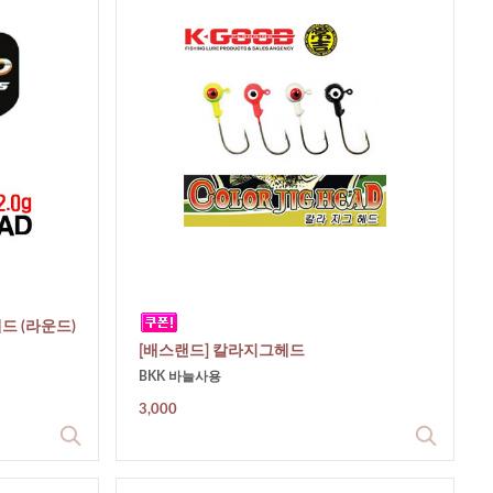
드 (라운드)
[배스랜드] 칼라지그헤드
BKK 바늘사용
3,000