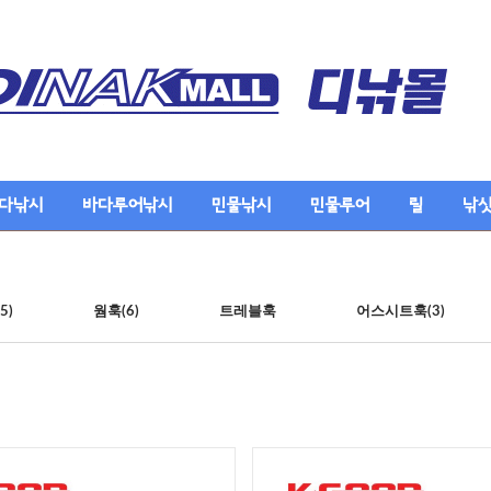
다낚시
바다루어낚시
민물낚시
민물루어
릴
낚
5)
웜훅(6)
트레블훅
어스시트훅(3)