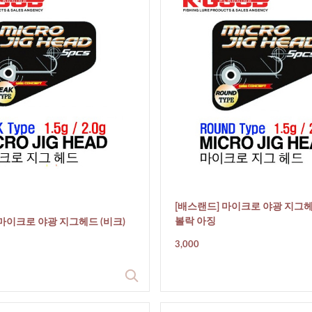
[배스랜드] 마이크로 야광 지그헤
볼락 아징
 마이크로 야광 지그헤드 (비크)
3,000