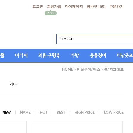
로그인
회원가입
마이페이지
장바구니(
0
)
주문하기
싯줄
바다찌
의류·구명복
가방
공통장비
디낚굿즈
HOME
>
민물루어/배스
>
훅/지그헤드
기타
NEW
NAME
HOT
BEST
HIGH PRICE
LOW PRICE