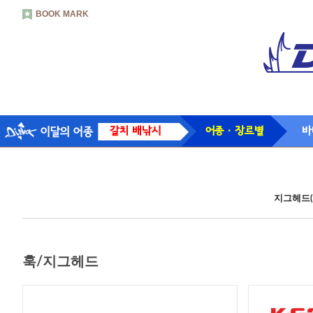
BOOK MARK
갈치 배낚시
어종 · 장르별
바
지그헤드(
훅/지그헤드