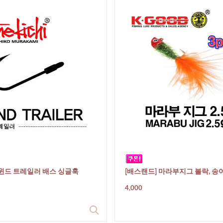
 윈드 트레일러 배스 싱글훅
[배스랜드] 마라부지그 볼락, 송
4,000