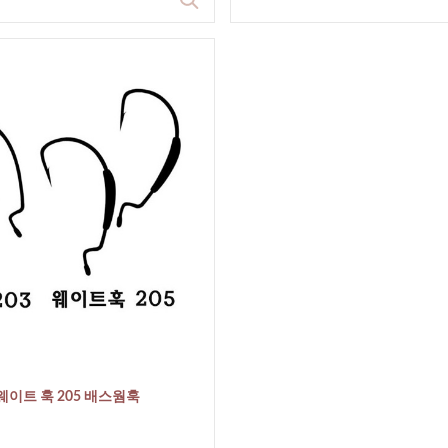
웨이트 훅 205 배스웜훅