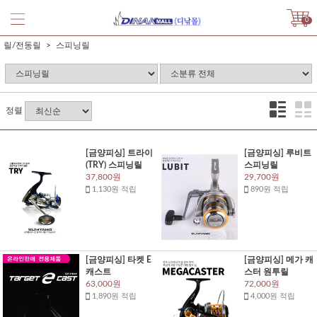
0
릴/전동릴
스피닝릴
정렬
[금양피싱] 트라이
[금양피싱] 루비트
(TRY) 스피닝릴
스피닝릴
37,800원
29,700원
1,130원 적립
890원 적립
[금양피싱] 타켓 E
[금양피싱] 메가 캐
캐스트
스터 원투릴
63,000원
72,000원
1,890원 적립
4,000원 적립