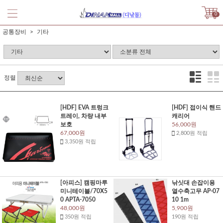
0
공통장비
기타
정렬
[HDF] EVA 트렁크
[HDF] 접이식 핸드
트레이, 차량 내부
캐리어
보호
56,000원
67,000원
2,800원 적립
3,350원 적립
[아피스] 캠핑마루
낚싯대 손잡이용
미니테이블/70X5
열수축고무 AP-07
0 APTA-7050
10 1m
48,000원
5,900원
350원 적립
190원 적립