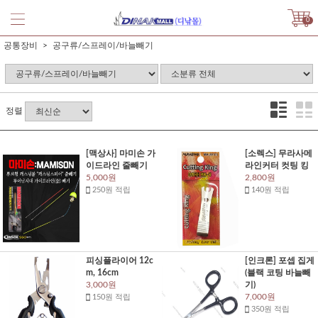
0
공통장비
공구류/스프레이/바늘빼기
정렬
[맥상사] 마미손 가
[소렉스] 무라사메
이드라인 줄빼기
라인커터 컷팅 킹
5,000원
2,800원
250원 적립
140원 적립
피싱플라이어 12c
[인크론] 포셉 집게
m, 16cm
(블랙 코팅 바늘빼
3,000원
기)
7,000원
150원 적립
350원 적립