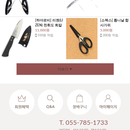
[하야로비] 리젠(LI
[소렉스] 톱니날 합
ZEN) 천휘도 회칼
사가위
11,000원
5,000원
550원 적립
200원 적립
더보기 ▼
T. 055-785-1733